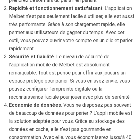
prendrez désormais du plaisir en pariant.
Rapidité et fonctionnement satisfaisant
. L’application
Melbet n’est pas seulement facile à utiliser, elle est aussi
très performante. Grâce à son chargement rapide, elle
permet aux utilisateurs de gagner du temps. Avec cet
outil, vous pouvez ouvrir votre compte en un clic et parier
rapidement.
Sécurité et fiabilité
. Le niveau de sécurité de
l’application mobile de Melbet est absolument
remarquable. Tout est pensé pour offrir aux joueurs un
espace protégé pour parier. Si vous en avez envie, vous
pouvez configurer l’empreinte digitale ou la
reconnaissance faciale pour jouer avec plus de sérénité.
Economie de données
. Vous ne disposez pas souvent
de beaucoup de données pour parier ? L’appli mobile est
la solution adaptée pour vous. Grâce au stockage des
données en cache, elle n’est pas gourmande en
consommation. Avec elle, vous économiserez jusqu’à 40