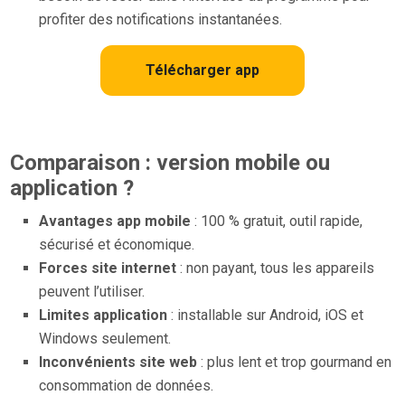
profiter des notifications instantanées.
Télécharger app
Comparaison : version mobile ou
application ?
Avantages app mobile
: 100 % gratuit, outil rapide,
sécurisé et économique.
Forces site internet
: non payant, tous les appareils
peuvent l’utiliser.
Limites application
: installable sur Android, iOS et
Windows seulement.
Inconvénients site web
: plus lent et trop gourmand en
consommation de données.