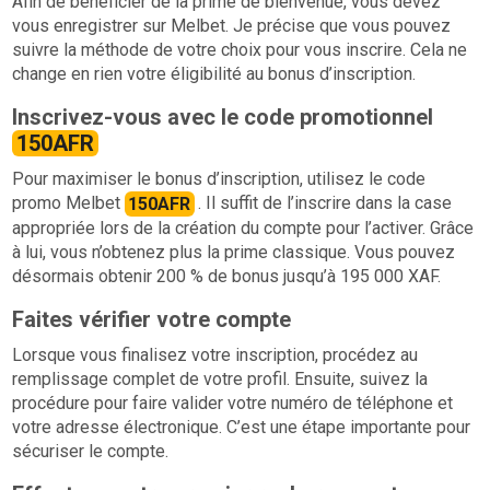
Afin de bénéficier de la prime de bienvenue, vous devez
vous enregistrer sur Melbet. Je précise que vous pouvez
suivre la méthode de votre choix pour vous inscrire. Cela ne
change en rien votre éligibilité au bonus d’inscription.
Inscrivez-vous avec le code promotionnel
150AFR
Pour maximiser le bonus d’inscription, utilisez le code
promo Melbet
150AFR
. Il suffit de l’inscrire dans la case
appropriée lors de la création du compte pour l’activer. Grâce
à lui, vous n’obtenez plus la prime classique. Vous pouvez
désormais obtenir 200 % de bonus jusqu’à 195 000 XAF.
Faites vérifier votre compte
Lorsque vous finalisez votre inscription, procédez au
remplissage complet de votre profil. Ensuite, suivez la
procédure pour faire valider votre numéro de téléphone et
votre adresse électronique. C’est une étape importante pour
sécuriser le compte.