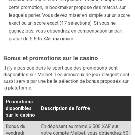
cette promotion, le bookmaker propose des matchs sur
lesquels parier. Vous devez miser en simple sur un score
exact ou un score exact (17 sélections). Si vous ne
gagnez pas, vous obtiendrez en compensation un pari
gratuit de 5 695 XAF maximum.
Bonus et promotions sur le casino
Il n’y a pas que dans le sport que des promotions sont
disponibles sur Melbet. Les amoureux de jeux d’argent sont
aussi servis par une belle sélection de bonus proposés sur
la plateforme.
Promotions
disponibles
Description de l’offre
sur le casino
Bonus du
En déposant au moins 6 500 XAF sur
vendredi
votre compte Melbet, vous obtiendrez 50