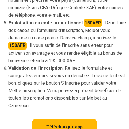
notamment préciser votre pays (Cameroun), votre
monnaie (Franc CFA d’Afrique Centrale XAF), votre numéro
de téléphone, votre e-mail, etc.
Exploitation du code promotionnel
150AFR
. Dans l’une
des cases du formulaire d’inscription, Melbet vous
demande un code promo. Dans ce champ, inscrivez le
150AFR
. Il vous suffit de l’inscrire sans erreur pour
activer son avantage et vous rendre éligible au bonus de
bienvenue étendu à 195 000 XAF.
Validation de l’inscription
. Relisez le formulaire et
corrigez les erreurs si vous en dénichez. Lorsque tout est
bon, cliquez sur le bouton S’Inscrire pour valider votre
Melbet inscription. Vous pouvez à présent bénéficier de
toutes les promotions disponibles sur Melbet au
Cameroun.
Télécharger app