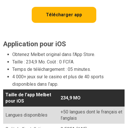
Télécharger app
Application pour iOS
Obtenez Melbet original dans l’App Store.
Taille : 234,9 Mo. Coût : 0 FCFA.
Temps de téléchargement : 05 minutes.
4 000+ jeux sur le casino et plus de 40 sports
disponibles dans l’app.
Taille de l’app Melbet
234,9 MO
pour iOS
+50 langues dont le français et
Langues disponibles
l’anglais