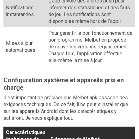
L’app envoie des alertes push pour
Notifications
informer des statistiques et des faits
instantanées
de jeu. Les notifications sont
disponibles même hors de l’appli.
Pour garantir le bon fonctionnement de
son programme, Melbet en propose
Mises à jour
de nouvelles versions régulièrement.
automatiques
Chaque fois, l’application effectue
elle-même la mise à jour.
Configuration système et appareils pris en
charge
Il est important de préciser que Melbet apk possède des
exigences techniques. De ce fait, il ne peut s’installer que
sur les appareils Android dont les caractéristiques y
satisfont. Je vous explique tout.
Caractéristiques