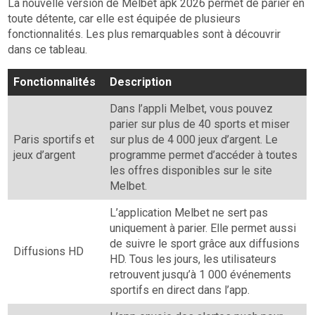
La nouvelle version de Melbet apk 2026 permet de parier en
toute détente, car elle est équipée de plusieurs
fonctionnalités. Les plus remarquables sont à découvrir
dans ce tableau.
Fonctionnalités
Description
Dans l’appli Melbet, vous pouvez
parier sur plus de 40 sports et miser
Paris sportifs et
sur plus de 4 000 jeux d’argent. Le
jeux d’argent
programme permet d’accéder à toutes
les offres disponibles sur le site
Melbet.
L’application Melbet ne sert pas
uniquement à parier. Elle permet aussi
de suivre le sport grâce aux diffusions
Diffusions HD
HD. Tous les jours, les utilisateurs
retrouvent jusqu’à 1 000 événements
sportifs en direct dans l’app.