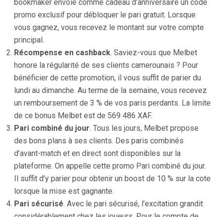
bookmaker envoie comme cadeau d’anniversaire un code
promo exclusif pour débloquer le pari gratuit. Lorsque
vous gagnez, vous recevez le montant sur votre compte
principal.
Récompense en cashback
. Saviez-vous que Melbet
honore la régularité de ses clients camerounais ? Pour
bénéficier de cette promotion, il vous suffit de parier du
lundi au dimanche. Au terme de la semaine, vous recevez
un remboursement de 3 % de vos paris perdants. La limite
de ce bonus Melbet est de 569 486 XAF.
Pari combiné du jour
. Tous les jours, Melbet propose
des bons plans à ses clients. Des paris combinés
d’avant-match et en direct sont disponibles sur la
plateforme. On appelle cette promo Pari combiné du jour.
Il suffit d’y parier pour obtenir un boost de 10 % sur la cote
lorsque la mise est gagnante.
Pari sécurisé
. Avec le pari sécurisé, l’excitation grandit
considérablement chez les joueurs. Pour le compte de